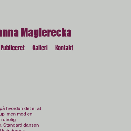
anna Magierecka
Publiceret
Galleri
Kontakt
på hvordan det er at
d-up, men med en
 utrolig
e. Standard dansen
t kvindernes