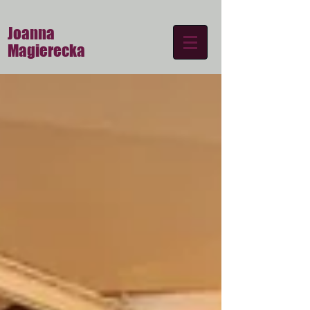
Joanna
Magierecka