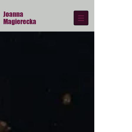
Joanna
Magierecka